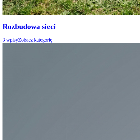
Rozbudowa sieci
3
wpisy
Zobacz kategorię