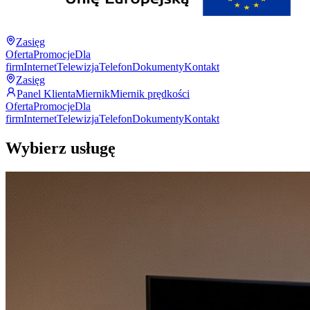
Zasięg
Oferta
Promocje
Dla
firm
Internet
Telewizja
Telefon
Dokumenty
Kontakt
Zasięg
Panel Klienta
Miernik
Miernik prędkości
Oferta
Promocje
Dla
firm
Internet
Telewizja
Telefon
Dokumenty
Kontakt
Wybierz usługę