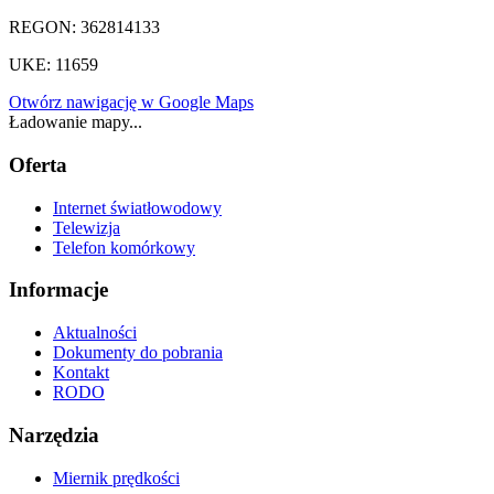
REGON:
3⁠6⁠2⁠8⁠1⁠4⁠1⁠3⁠3
UKE:
1⁠1⁠6⁠5⁠9
Otwórz nawigację w Google Maps
Ładowanie mapy...
Oferta
Internet światłowodowy
Telewizja
Telefon komórkowy
Informacje
Aktualności
Dokumenty do pobrania
Kontakt
RODO
Narzędzia
Miernik prędkości