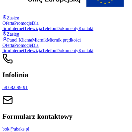
Zasięg
Oferta
Promocje
Dla
firm
Internet
Telewizja
Telefon
Dokumenty
Kontakt
Zasięg
Panel Klienta
Miernik
Miernik prędkości
Oferta
Promocje
Dla
firm
Internet
Telewizja
Telefon
Dokumenty
Kontakt
Infolinia
58 682-99-91
Formularz kontaktowy
bok@abaks.pl