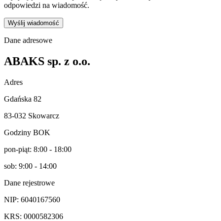
odpowiedzi na wiadomość.
Wyślij wiadomość
Dane adresowe
ABAKS sp. z o.o.
Adres
Gdańska 82
83-032 Skowarcz
Godziny BOK
pon-piąt
:
8:00 - 18:00
sob
:
9:00 - 14:00
Dane rejestrowe
NIP:
6⁠0⁠4⁠0⁠1⁠6⁠7⁠5⁠6⁠0
KRS:
0⁠0⁠0⁠0⁠5⁠8⁠2⁠3⁠0⁠6